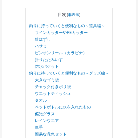
目次
[
非表示
]
釣りに持っていくと便利なもの～道具編～
ラインカッターやPEカッター
針はずし
ハサミ
ピンオンリール（カラビナ）
折りたたみいす
防水バケット
釣りに持っていくと便利なもの～グッズ編～
大きなゴミ袋
チャック付きポリ袋
ウエットティッシュ
タオル
ペットボトルに水を入れたもの
偏光グラス
レインウエア
軍手
簡易な救急セット