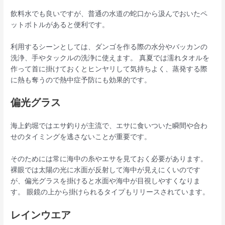
飲料水でも良いですが、普通の水道の蛇口から汲んでおいたペ
ットボトルがあると便利です。
利用するシーンとしては、ダンゴを作る際の水分やバッカンの
洗浄、手やタックルの洗浄に使えます。 真夏では濡れタオルを
作って首に掛けておくとヒンヤリして気持ちよく、蒸発する際
に熱も奪うので熱中症予防にも効果的です。
偏光グラス
海上釣堀ではエサ釣りが主流で、エサに食いついた瞬間や合わ
せのタイミングを逃さないことが重要です。
そのためには常に海中の糸やエサを見ておく必要があります。
裸眼では太陽の光に水面が反射して海中が見えにくいのです
が、偏光グラスを掛けると水面や海中が目視しやすくなりま
す。 眼鏡の上から掛けられるタイプもリリースされています。
レインウエア