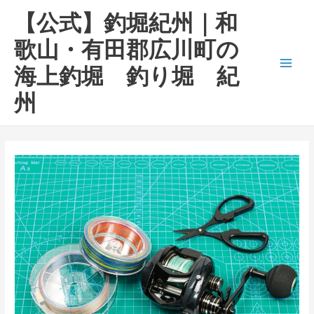
内
Main
【公式】釣堀紀州｜和
容
Men
を
歌山・有田郡広川町の
ス
海上釣堀 釣り堀 紀
キ
ッ
州
プ