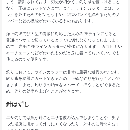
ように設計されており、刃先が細かく、釣り糸を傷つけること
なく、正確にカットできます。また、ラインカッターには、フ
ックを外すためのピンセットや、結束バンドを締めるためのノ
ッパーなどの機能が付いているものもあります。
海上釣堀でび大型の青物に対応した太めのPEラインになると、
普通のハサミで切っているとすぐに切れなくなってしまします
ので、専用のPEラインカッターが必要になります。 カラビナや
キーチェーンなどが付いたものだと身に着けておいていつでも
使えるのでが便利です。
釣りにおいて、ラインカッターは非常に重要な道具の1つです。
釣り糸を綺麗にカットできるため、正確な釣りを行うことがで
きます。また、釣り糸の始末をスムーズに行うことができるた
め、釣りの効率を上げることができます。
針はずし
エサ釣りでは魚が針ごとエサを飲み込んでしまうことや、奥ま
った場所に掛かって外しにくくなったり、外すのに時間を要す