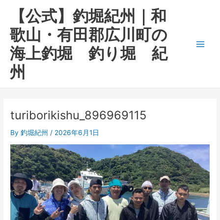
内
Main
【公式】釣堀紀州｜和
容
Men
を
歌山・有田郡広川町の
ス
海上釣堀 釣り堀 紀
キ
ッ
州
プ
turiborikishu_896969115
By
釣堀紀州
/
2026年6月1日