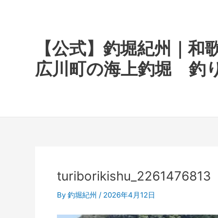
内
容
を
ス
【公式】釣堀紀州｜和
キ
広川町の海上釣堀 釣
ッ
プ
turiborikishu_2261476813
By
釣堀紀州
/
2026年4月12日