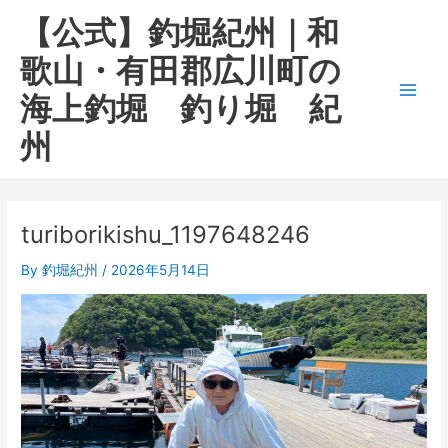
内
Main
【公式】釣堀紀州｜和
容
Men
を
歌山・有田郡広川町の
ス
海上釣堀 釣り堀 紀
キ
ッ
州
プ
turiborikishu_1197648246
By
釣堀紀州
/
2026年5月14日