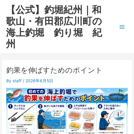
内
Main
【公式】釣堀紀州｜和
容
Men
を
歌山・有田郡広川町の
ス
海上釣堀 釣り堀 紀
キ
ッ
州
プ
釣果を伸ばすためのポイント
By
staff
/
2026年6月5日