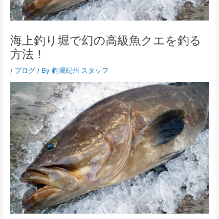
海上釣り堀で幻の高級魚クエを釣る
方法！
/
ブログ
/ By
釣堀紀州 スタッフ