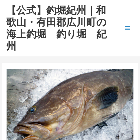
内
Main
【公式】釣堀紀州｜和
容
Men
を
歌山・有田郡広川町の
ス
海上釣堀 釣り堀 紀
キ
ッ
州
プ