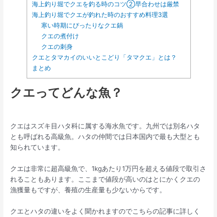
海上釣り堀でクエを釣る時のコツ②早合わせは厳禁
海上釣り堀でクエが釣れた時のおすすめ料理3選
寒い時期にぴったりなクエ鍋
クエの煮付け
クエの刺身
クエとタマカイのいいとこどり「タマクエ」とは？
まとめ
クエってどんな魚？
クエはスズキ目ハタ科に属する海水魚です。九州では別名ハタ
とも呼ばれる高級魚。ハタの仲間では日本国内で最も大型とも
知られています。
クエは非常に超高級魚で、1kgあたり1万円を超える値段で取引さ
れることもあります。ここまで値段が高いのはとにかくクエの
漁獲量もですが、養殖の生産量も少ないからです。
クエとハタの違いをよく聞かれますのでこちらの記事に詳しく