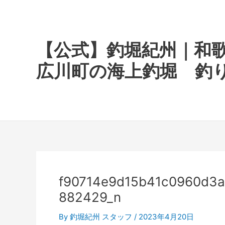
内
容
を
ス
【公式】釣堀紀州｜和
キ
広川町の海上釣堀 釣
ッ
プ
f90714e9d15b41c0960d3
882429_n
By
釣堀紀州 スタッフ
/
2023年4月20日