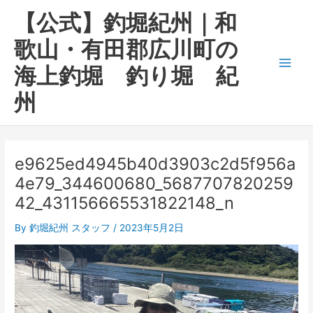
内
Main
【公式】釣堀紀州｜和
容
Men
を
歌山・有田郡広川町の
ス
海上釣堀 釣り堀 紀
キ
ッ
州
プ
e9625ed4945b40d3903c2d5f956a
4e79_344600680_5687707820259
42_431156665531822148_n
By
釣堀紀州 スタッフ
/
2023年5月2日