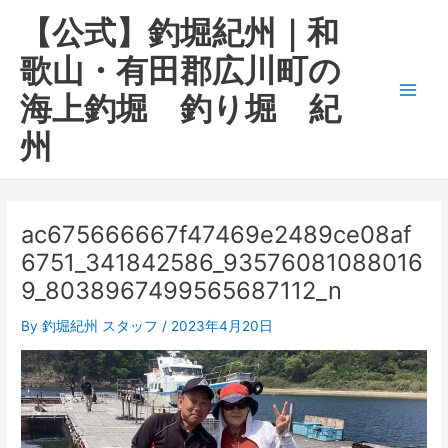
内
Main
【公式】釣堀紀州｜和
容
Men
を
歌山・有田郡広川町の
ス
海上釣堀 釣り堀 紀
キ
ッ
州
プ
ac675666667f47469e2489ce08af
6751_341842586_93576081088016
9_8038967499565687112_n
By
釣堀紀州 スタッフ
/
2023年4月20日