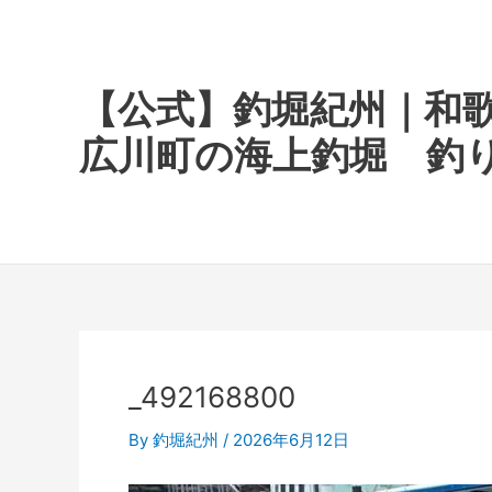
内
容
を
ス
【公式】釣堀紀州｜和
キ
広川町の海上釣堀 釣
ッ
プ
_492168800
By
釣堀紀州
/
2026年6月12日