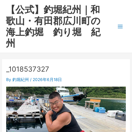
内
Main
【公式】釣堀紀州｜和
容
Men
を
歌山・有田郡広川町の
ス
海上釣堀 釣り堀 紀
キ
ッ
州
プ
_1018537327
By
釣堀紀州
/
2026年6月18日