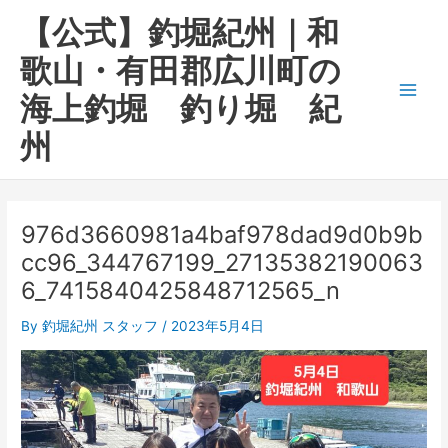
内
Main
【公式】釣堀紀州｜和
容
Men
を
歌山・有田郡広川町の
ス
海上釣堀 釣り堀 紀
キ
ッ
州
プ
976d3660981a4baf978dad9d0b9b
cc96_344767199_27135382190063
6_7415840425848712565_n
By
釣堀紀州 スタッフ
/
2023年5月4日