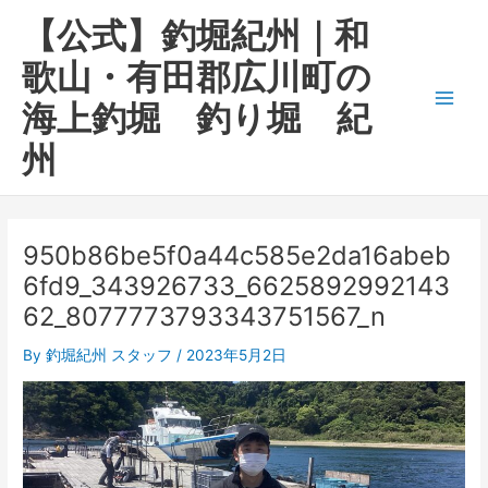
内
Main
【公式】釣堀紀州｜和
容
Men
を
歌山・有田郡広川町の
ス
海上釣堀 釣り堀 紀
キ
ッ
州
プ
950b86be5f0a44c585e2da16abeb
6fd9_343926733_6625892992143
62_8077773793343751567_n
By
釣堀紀州 スタッフ
/
2023年5月2日