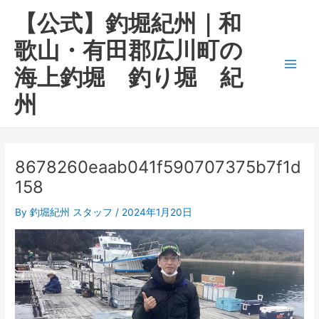
内
Main
【公式】釣堀紀州｜和
容
Men
を
歌山・有田郡広川町の
ス
海上釣堀 釣り堀 紀
キ
ッ
州
プ
8678260eaab041f590707375b7f1d
158
By
釣堀紀州 スタッフ
/
2024年1月20日