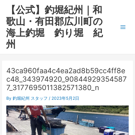
内
Main
【公式】釣堀紀州｜和
容
Men
を
歌山・有田郡広川町の
ス
海上釣堀 釣り堀 紀
キ
ッ
州
プ
43ca960faa4c4ea2ad8b59cc4ff8e
c48_343974920_90844929354587
7_3177695011382571380_n
By
釣堀紀州 スタッフ
/
2023年5月2日