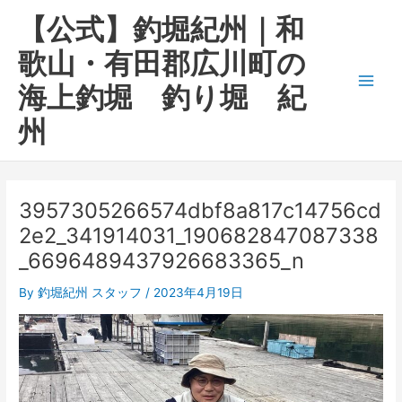
内
Main
【公式】釣堀紀州｜和
容
Men
を
歌山・有田郡広川町の
ス
海上釣堀 釣り堀 紀
キ
ッ
州
プ
3957305266574dbf8a817c14756cd
2e2_341914031_190682847087338
_6696489437926683365_n
By
釣堀紀州 スタッフ
/
2023年4月19日