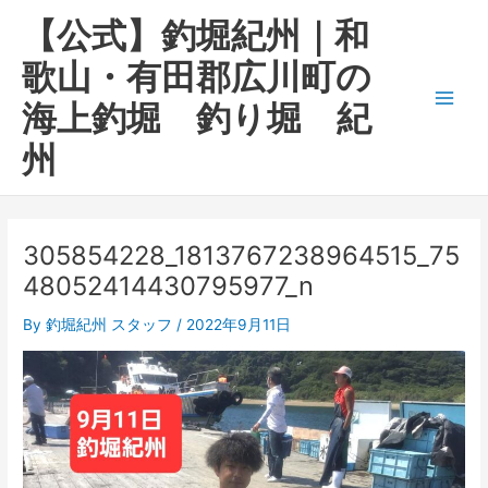
内
Main
【公式】釣堀紀州｜和
容
Men
を
歌山・有田郡広川町の
ス
海上釣堀 釣り堀 紀
キ
ッ
州
プ
305854228_1813767238964515_75
48052414430795977_n
By
釣堀紀州 スタッフ
/
2022年9月11日