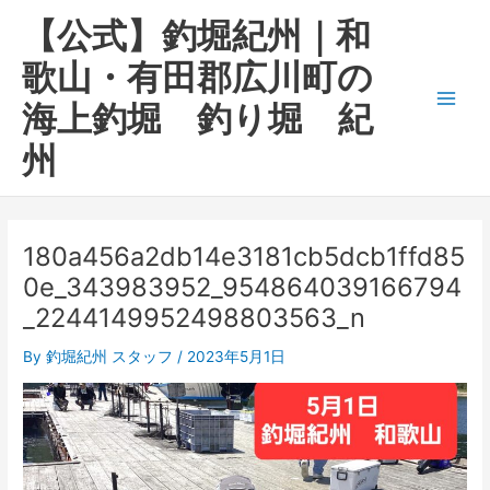
内
Main
【公式】釣堀紀州｜和
容
Men
を
歌山・有田郡広川町の
ス
海上釣堀 釣り堀 紀
キ
ッ
州
プ
180a456a2db14e3181cb5dcb1ffd85
0e_343983952_954864039166794
_2244149952498803563_n
By
釣堀紀州 スタッフ
/
2023年5月1日