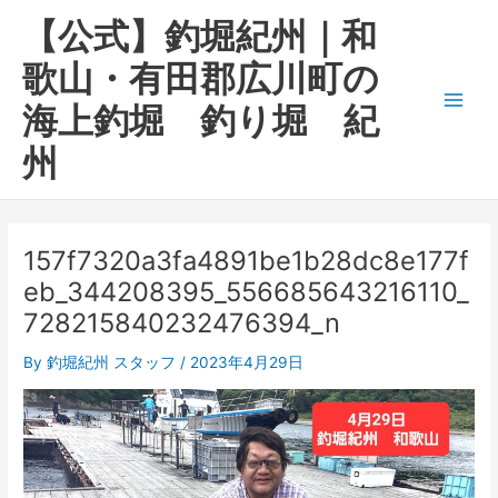
内
Main
【公式】釣堀紀州｜和
容
Men
を
歌山・有田郡広川町の
ス
海上釣堀 釣り堀 紀
キ
ッ
州
プ
157f7320a3fa4891be1b28dc8e177f
eb_344208395_556685643216110_
728215840232476394_n
By
釣堀紀州 スタッフ
/
2023年4月29日