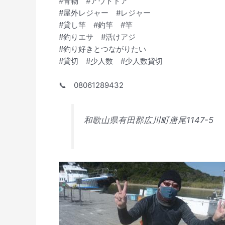
#青物 #アウトドア
#屋外レジャー #レジャー
#貸し竿 #釣竿 #竿
#釣りエサ #活けアジ
#釣り好きとつながりたい
#貸切 #少人数 #少人数貸切
📞 08061289432
和歌山県有田郡広川町唐尾1147-5