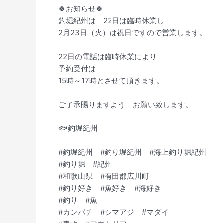
🍀お知らせ🍀
釣堀紀州は 22日は臨時休業し
2月23日（火）は祝日ですので営業します。
22日の電話は臨時休業により
予約受付は
15時～17時とさせて頂きます。
ご了承賜りますよう お願い致します。
🐟釣堀紀州
#釣堀紀州 #釣り堀紀州 #海上釣り堀紀州
#釣り堀 #紀州
#和歌山県 #有田郡広川町
#釣り好き #魚好き #海好き
#釣り #魚
#カンパチ #シマアジ #マダイ