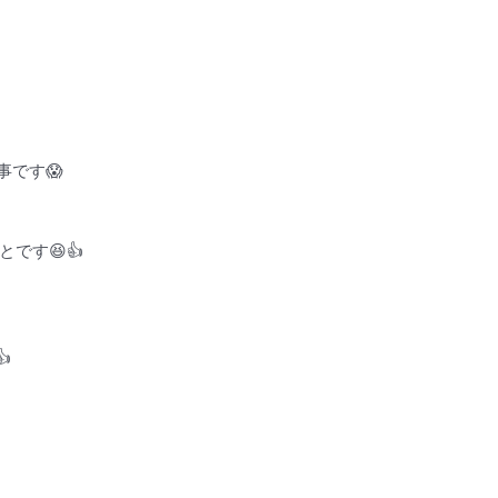
です😱
です😆👍
