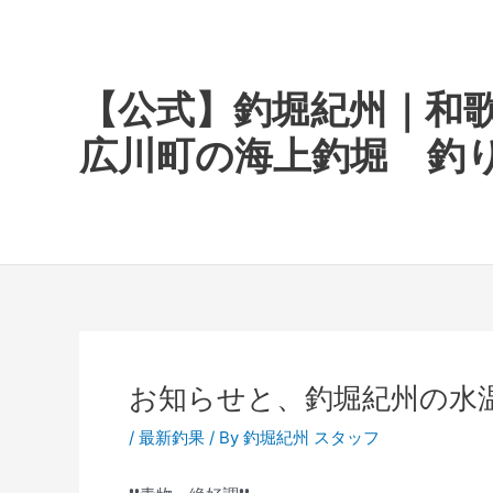
内
容
を
ス
【公式】釣堀紀州｜和
キ
広川町の海上釣堀 釣
ッ
プ
お知らせと、釣堀紀州の水温
/
最新釣果
/ By
釣堀紀州 スタッフ