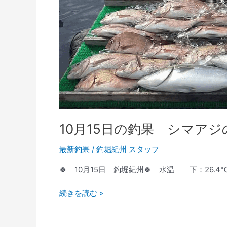
っ
か
り
見
極
め
て
👀
10月15日の釣果 シマア
最新釣果
/
釣堀紀州 スタッフ
🍀 10月15日 釣堀紀州🍀 水温 下：26.4
続きを読む »