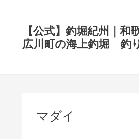
内
容
を
ス
【公式】釣堀紀州｜和
キ
広川町の海上釣堀 釣
ッ
プ
マダイ