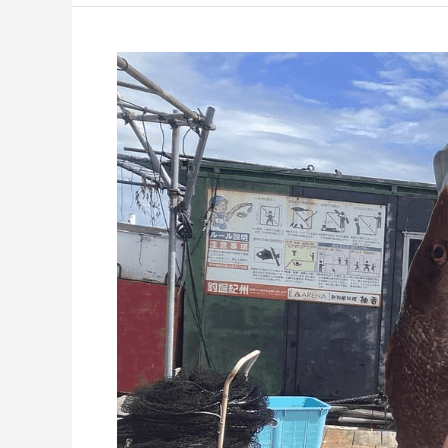
9
月
24
日
の
釣
果
高
級
魚
セ
ン
ネ
ン
ダ
イ
🐟