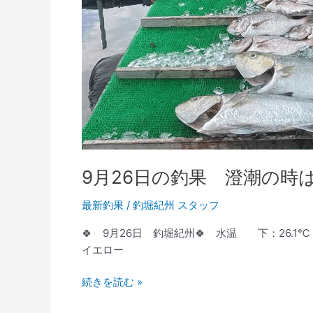
ン
ゴ
や
メ
ロ
メ
ロ
ピ
ー
チ
9月26日の釣果 澄潮の時
が
お
最新釣果
/
釣堀紀州 スタッフ
す
す
🍀 9月26日 釣堀紀州🍀 水温 下：26.1
め
イエロー
😄
続きを読む »