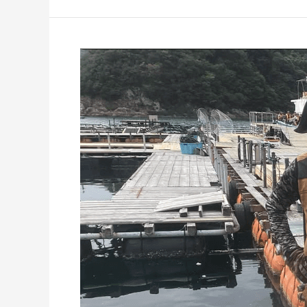
9
月
25
日
の
釣
果
つ
抜
け
達
成
も
続
出
⤴️