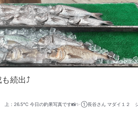
も続出⤴️
℃ 上：26.5℃ 今日の釣果写真です📸✨ ①長谷さん マダイ１２