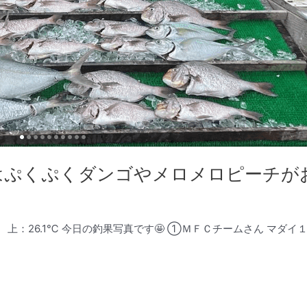
はぷくぷくダンゴやメロメロピーチがお
℃ 上：26.1℃ 今日の釣果写真です🤩 ①ＭＦＣチームさん マダ