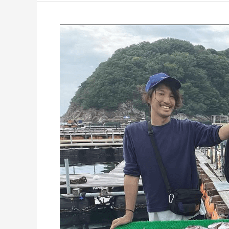
9
月
26
日
の
釣
果
澄
潮
の
時
は
ぷ
く
ぷ
く
ダ