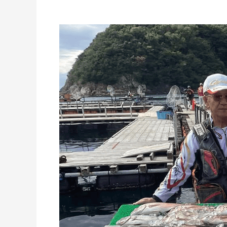
10
月
15
日
の
釣
果
シ
マ
ア
ジ
の
ア
タ
リ
は
し