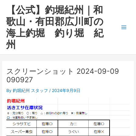
内
Main
【公式】釣堀紀州｜和
容
Men
を
歌山・有田郡広川町の
ス
海上釣堀 釣り堀 紀
キ
ッ
州
プ
スクリーンショット 2024-09-09
090927
By
釣堀紀州 スタッフ
/
2024年9月9日