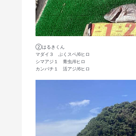
②はるきくん
マダイ３ ぷくスペ/6ヒロ
シマアジ１ 青虫/6ヒロ
カンパチ１ 活アジ/6ヒロ