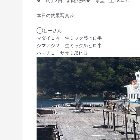
🍀 9月 3日 釣堀紀州🍀 水温 上28.4℃
本日の釣果写真🎶
①しーさん
マダイ１４ 生ミック/5ヒロ半
シマアジ２ 生ミック/5ヒロ半
ハマチ１ ササミ/6ヒロ