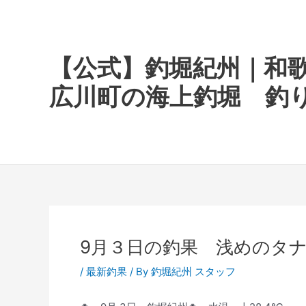
内
容
を
ス
【公式】釣堀紀州｜和
キ
広川町の海上釣堀 釣
ッ
プ
9月３日の釣果 浅めのタ
/
最新釣果
/ By
釣堀紀州 スタッフ