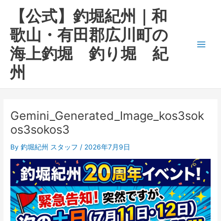
内
Main
【公式】釣堀紀州｜和
容
Men
を
歌山・有田郡広川町の
ス
海上釣堀 釣り堀 紀
キ
ッ
州
プ
Gemini_Generated_Image_kos3sok
os3sokos3
By
釣堀紀州 スタッフ
/
2026年7月9日