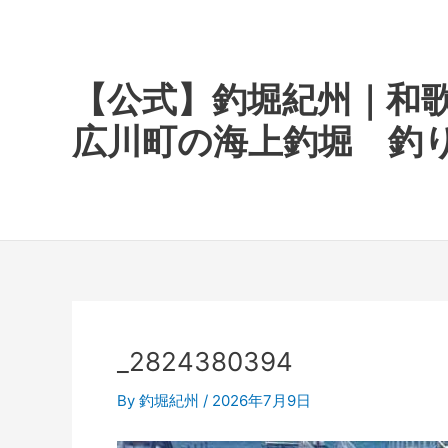
内
容
を
ス
【公式】釣堀紀州｜和
キ
広川町の海上釣堀 釣
ッ
プ
_2824380394
By
釣堀紀州
/
2026年7月9日