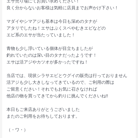
エサ売り場にてお買い求めください！
良く分からないお客様は気軽に店員までお声かけ下さい！
マダイやシマアジも基本は今日も深めのタナが
アタリでしたね！エサはぷくスペやむきエビなどの
エビ系のエサが当たっていました！
青物も少し浮いている個体が目立ちましたが
釣れていたのは深い目のタナだったようです！
エサは活アジやカツオが多かったですね！
当店では、現状シラサエビとウグイの販売は行っておりません
活アジも少し大きしなってきているので、ご利用の際は
ご留意ください！それでもお気に召さなければ
他店の物を買ってきてから釣りに挑んでくださいね!!
本日もご来店ありがとうございました
またのご利用をお待ちしております。
（・ワ・）