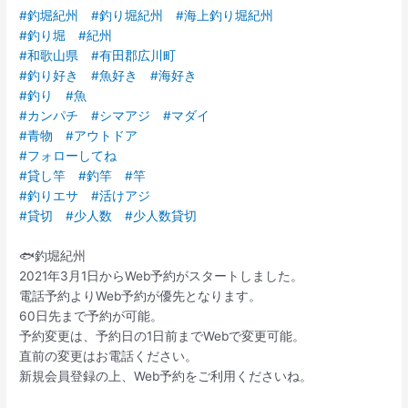
#釣堀紀州
#釣り堀紀州
#海上釣り堀紀州
#釣り堀
#紀州
#和歌山県
#有田郡広川町
#釣り好き
#魚好き
#海好き
#釣り
#魚
#カンパチ
#シマアジ
#マダイ
#青物
#アウトドア
#フォローしてね
#貸し竿
#釣竿
#竿
#釣りエサ
#活けアジ
#貸切
#少人数
#少人数貸切
🐟釣堀紀州
2021年3月1日からWeb予約がスタートしました。
電話予約よりWeb予約が優先となります。
60日先まで予約が可能。
予約変更は、予約日の1日前までWebで変更可能。
直前の変更はお電話ください。
新規会員登録の上、Web予約をご利用くださいね。