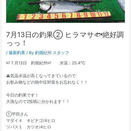
7月13日の釣果② ヒラマサ🐟絶好調
っっ！
/
最新釣果
/ By
釣堀紀州 スタッフ
🍉７月13日 釣堀紀州🍉 水温：25.4℃
⚠気温水温が高くなってきているので
お飲み物などの熱中症対策をお忘れなく！！
今日の釣果です！
大漁なので2投稿に分かれます！！
①平田さん
マダイ４ キビナゴ/4ヒロ
ツバス１ カツオ/4ヒロ