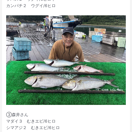
カンパチ２ ウグイ/6ヒロ
③森井さん
マダイ３ むきエビ/6ヒロ
シマアジ２ むきエビ/6ヒロ