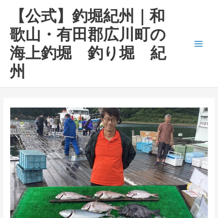
内
Main
【公式】釣堀紀州｜和
容
Men
を
歌山・有田郡広川町の
ス
海上釣堀 釣り堀 紀
キ
ッ
州
プ