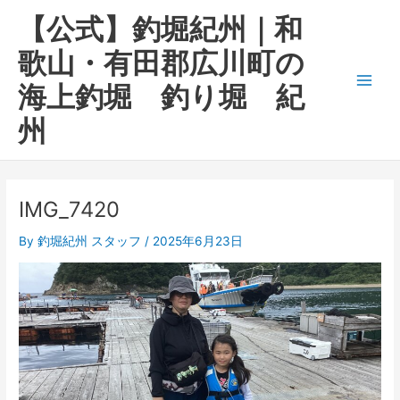
内
Main
【公式】釣堀紀州｜和
容
Men
を
歌山・有田郡広川町の
ス
海上釣堀 釣り堀 紀
キ
ッ
州
プ
IMG_7420
By
釣堀紀州 スタッフ
/
2025年6月23日