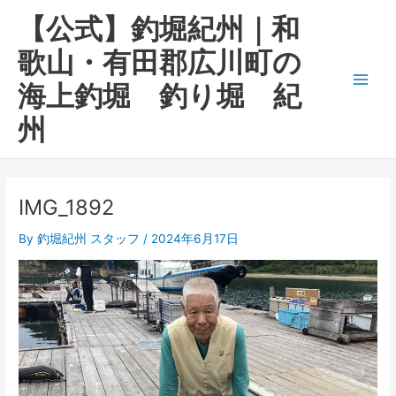
内
Main
【公式】釣堀紀州｜和
容
Men
を
歌山・有田郡広川町の
ス
海上釣堀 釣り堀 紀
キ
ッ
州
プ
IMG_1892
By
釣堀紀州 スタッフ
/
2024年6月17日