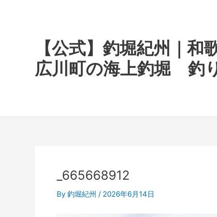
内
容
を
ス
【公式】釣堀紀州｜和
キ
広川町の海上釣堀 釣
ッ
プ
_665668912
By
釣堀紀州
/
2026年6月14日