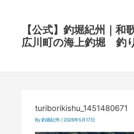
内
容
を
ス
【公式】釣堀紀州｜和
キ
広川町の海上釣堀 釣
ッ
プ
turiborikishu_1451480671
By
釣堀紀州
/
2026年5月17日