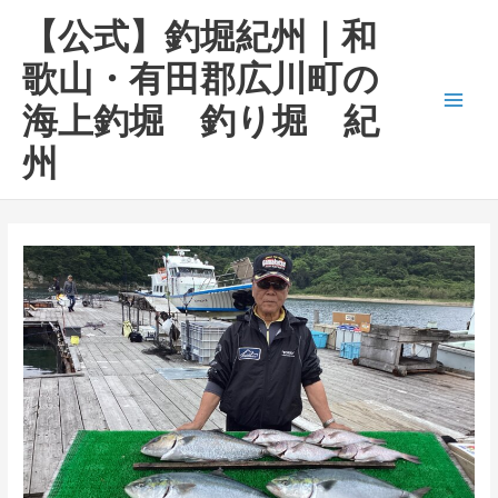
内
Main
【公式】釣堀紀州｜和
容
Men
を
歌山・有田郡広川町の
ス
海上釣堀 釣り堀 紀
キ
ッ
州
プ