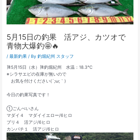
5月15日の釣果 活アジ、カツオで
青物大爆釣🤩🔥
/
最新釣果
/ By
釣堀紀州 スタッフ
🎏5月15日（水）🎏釣堀紀州 水温：18.3℃
※シラサエビの在庫が無いので
お気を付けください(´;ω;｀)
今日の釣果写真です！
①ごんべいさん
マダイ４ マダイイエロー/6ヒロ
ブリ４ 活アジ/6ヒロ
カンパチ１ 活アジ/6ヒロ