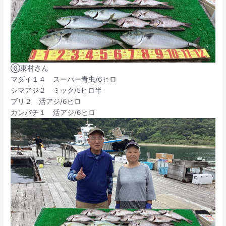
⑥東村さん
マダイ１４ スーパー青虫/6ヒロ
シマアジ２ ミック/5ヒロ半
ブリ２ 活アジ/6ヒロ
カンパチ１ 活アジ/6ヒロ