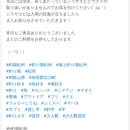
当店には現在、良くあたっているシラサエビとウグイの
取り扱いがありませんのでお気を付けください(´;ω;｀)
シラサエビは入荷の目途が立ちましたら
またお知らせさせていただきます！
本日もご来店ありがとうございました
またのご利用をお待ちしております。
（・ワ・）
#釣堀紀州
#釣り堀紀州
#海上釣り堀紀州
#釣り堀
#紀州
#和歌山県
#有田郡広川町
#釣り好き
#魚好き
#海好き
#釣り
#魚
#カンパチ
#シマアジ
#マダイ
#青物
#アウトドア
#ブリ
#クエ
#フォローしてね
#ぷくスペ
#マハタ
#大ブリ
#貸し竿
#釣竿
#竿
#釣りエサ
#貸切
#少人数
#少人数貸切
🐟釣堀紀州