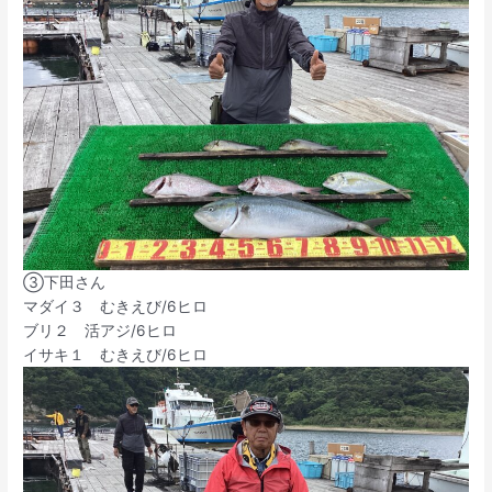
③下田さん
マダイ３ むきえび/6ヒロ
ブリ２ 活アジ/6ヒロ
イサキ１ むきえび/6ヒロ