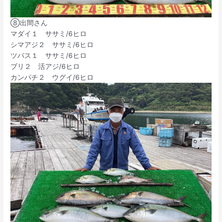
⑧出間さん
マダイ１ ササミ/6ヒロ
シマアジ２ ササミ/6ヒロ
ツバス１ ササミ/6ヒロ
ブリ２ 活アジ/6ヒロ
カンパチ２ ウグイ/6ヒロ