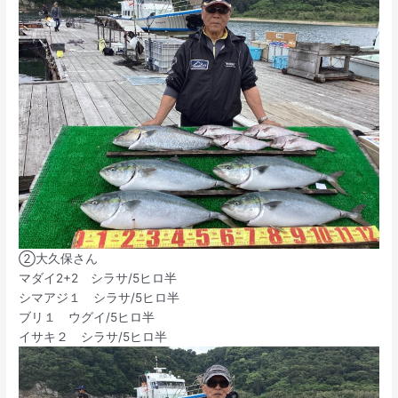
②大久保さん
マダイ2+2 シラサ/5ヒロ半
シマアジ１ シラサ/5ヒロ半
ブリ１ ウグイ/5ヒロ半
イサキ２ シラサ/5ヒロ半