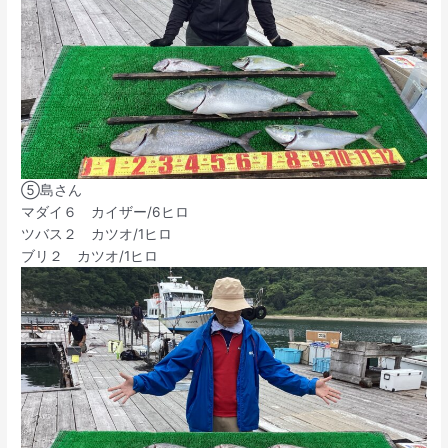
⑤島さん
マダイ６ カイザー/6ヒロ
ツバス２ カツオ/1ヒロ
ブリ２ カツオ/1ヒロ