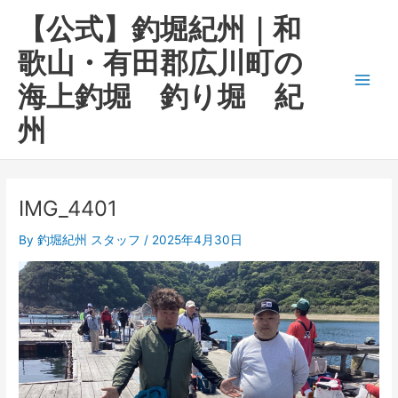
内
Main
【公式】釣堀紀州｜和
容
Men
を
歌山・有田郡広川町の
ス
海上釣堀 釣り堀 紀
キ
ッ
州
プ
IMG_4401
By
釣堀紀州 スタッフ
/
2025年4月30日