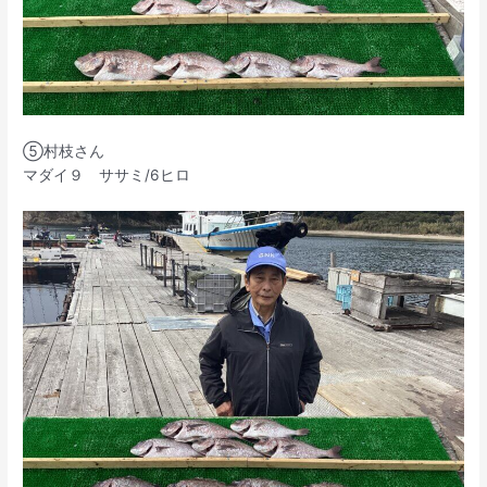
⑤村枝さん
マダイ９ ササミ/6ヒロ