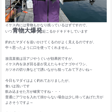
イケス内には青物もかなり残っているはずですので、
青物大爆発
いつ
起こるかドキドキしています
釣れたマダイを追いかけてくるのがよく見えるのですが、
中々思ったように口を使ってくれません…
放流直後は活アジやうぐいが効果的ですが、
イケス内を泳ぎ回る姿が見えたらキビナゴやイワシ、
カツオの切り身などで誘いながら狙ってみて下さいね～
今日もマダイはよく釣れておりましたが、
食いは浅いです
飲み込ませた方が確実ですね・・・
普通にアワセを入れて掛からない場合は少し待ってあげた方が
よさそうですよ～