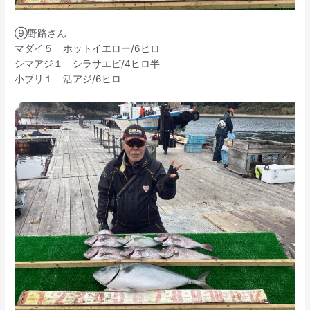
⑨野路さん
マダイ５ ホットイエロー/6ヒロ
シマアジ１ シラサエビ/4ヒロ半
小ブリ１ 活アジ/6ヒロ