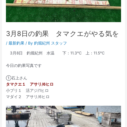
3月8日の釣果 タマクエがやる気を
/
最新釣果
/ By
釣堀紀州 スタッフ
3月8日 釣堀紀州 水温 下：11.3℃ 上：11.5℃
今日の釣果写真です
①石上さん
タマクエ１ アサリ/6ヒロ
小ブリ１ 活アジ/1ヒロ
マダイ２ アサリ/6ヒロ