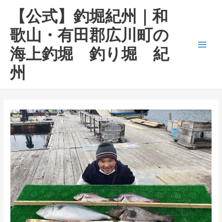
内
Main
【公式】釣堀紀州｜和
容
Men
を
歌山・有田郡広川町の
ス
海上釣堀 釣り堀 紀
キ
ッ
州
プ