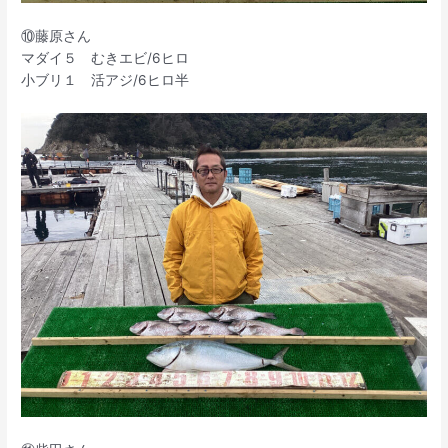
⑩藤原さん
マダイ５ むきエビ/6ヒロ
小ブリ１ 活アジ/6ヒロ半