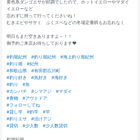
黄色系ダンゴエサが好調でしたので、ホットイエローやマダイ
イエローなど
忘れずに持って行ってくださいね！
むきエビやササミ ぷくスペなどの冬場定番餌もお忘れなく
明日もまだ空きありますよ～！！
御予約ご来店お待ちしております❤️‍
#釣堀紀州
#釣り堀紀州
#海上釣り堀紀州
#釣り堀
#紀州
#和歌山県
#有田郡広川町
#釣り好き
#魚好き
#海好き
#釣り
#魚
#カンパチ
#シマアジ
#マダイ
#青物
#アウトドア
#フォローしてね
#貸し竿
#釣竿
#竿
#釣りエサ
#活けアジ
#貸切
#少人数
#少人数貸切
釣堀紀州