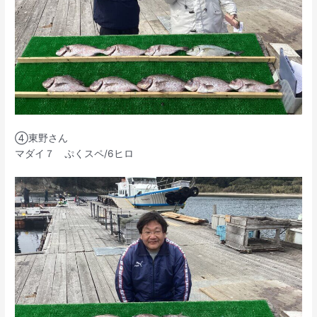
④東野さん
マダイ７ ぷくスペ/6ヒロ