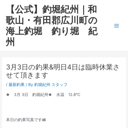
内
Main
【公式】釣堀紀州｜和
容
Men
を
歌山・有田郡広川町の
ス
海上釣堀 釣り堀 紀
キ
ッ
州
プ
3月3日の釣果&明日4日は臨時休業さ
せて頂きます
/
最新釣果
/ By
釣堀紀州 スタッフ
🍀 3月 3日 釣堀紀州🍀 水温 12.8℃
本日の釣果写真です🎎