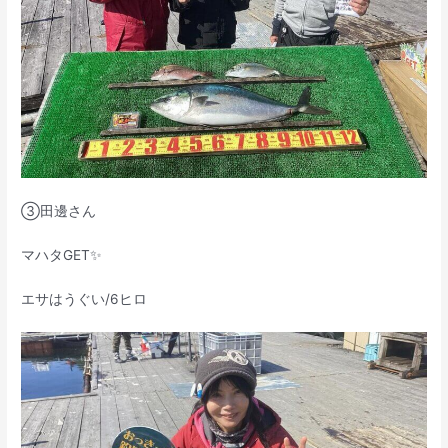
③田邊さん
マハタGET✨
エサはうぐい/6ヒロ