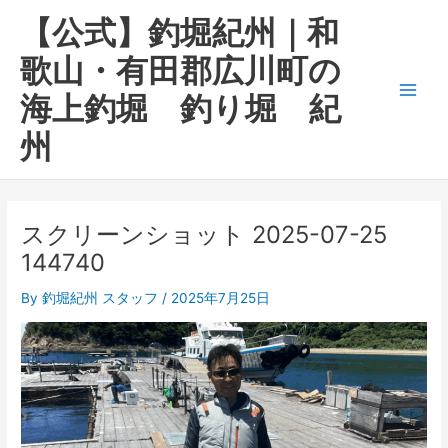
内
Main
【公式】釣堀紀州｜和
容
Men
を
歌山・有田郡広川町の
ス
海上釣堀 釣り堀 紀
キ
ッ
州
プ
スクリーンショット 2025-07-25
144740
By
釣堀紀州 スタッフ
/
2025年7月25日