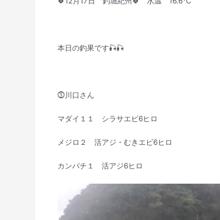
🍀12月17日 釣堀紀州🍀 水温 16.6℃
本日の釣果です🎣🎣
⓵川口さん
マダイ１１ シラサエビ6ヒロ
メジロ２ 活アジ・むきエビ6ヒロ
カンパチ１ 活アジ6ヒロ