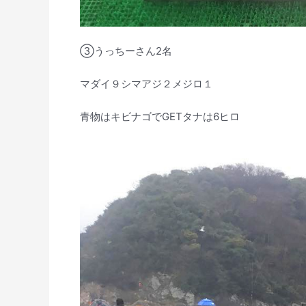
③うっちーさん2名
マダイ９シマアジ２メジロ１
青物はキビナゴでGETタナは6ヒロ