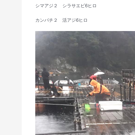
シマアジ２ シラサエビ6ヒロ
カンパチ２ 活アジ6ヒロ