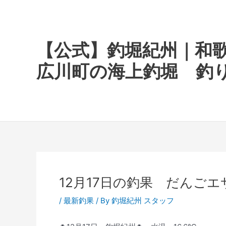
内
容
を
ス
【公式】釣堀紀州｜和
キ
広川町の海上釣堀 釣
ッ
プ
12月17日の釣果 だんご
/
最新釣果
/ By
釣堀紀州 スタッフ