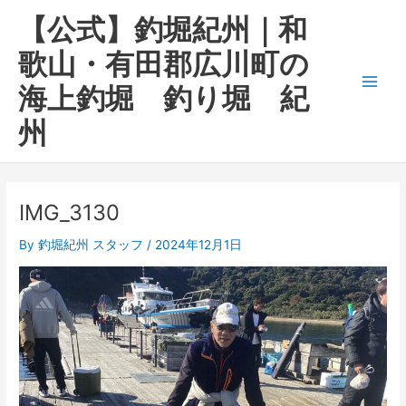
内
Main
【公式】釣堀紀州｜和
容
Men
を
歌山・有田郡広川町の
ス
海上釣堀 釣り堀 紀
キ
ッ
州
プ
IMG_3130
By
釣堀紀州 スタッフ
/
2024年12月1日