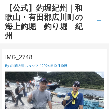
内
Main
【公式】釣堀紀州｜和
容
Men
を
歌山・有田郡広川町の
ス
海上釣堀 釣り堀 紀
キ
ッ
州
プ
IMG_2748
By
釣堀紀州 スタッフ
/
2024年10月19日