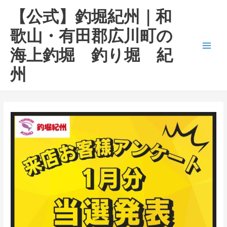
内
Main
【公式】釣堀紀州｜和
容
Men
を
歌山・有田郡広川町の
ス
海上釣堀 釣り堀 紀
キ
ッ
州
プ