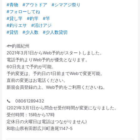
#青物
#アウトドア
#シマアジ祭り
#フォローしてね
#貸し竿
#釣竿
#竿
#釣りエサ
#活けアジ
#貸切
#少人数
#少人数貸切
🐟釣堀紀州
2021年3月1日からWeb予約がスタートしました。
電話予約よりWeb予約が優先となります。
60日先まで予約が可能。
予約変更は、予約日の1日前までWebで変更可能。
直前の変更はお電話ください。
新規会員登録の上、Web予約をご利用くださいね。
📞 08061289432
(2021年3月1日から問合せ受付時間が変更になりました。
受付時間：15時から17時
定休日の火曜日は電話はつながりません)
和歌山県有田郡広川町唐尾1147-5