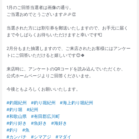
1月のご回答当選者は画像の通り。
ご当選おめでとうございます🎉🎉👏
当選された方には割引券を郵送いたしますので、お手元に届く
まで今しばらくお待ちいただけますと幸いです📮
2月分もまた抽選しますので、ご来店されたお客様にはアンケー
トにご回答いただけると嬉しいです😊🍀
来店時に、アンケートのQRコードを読み込んでいただくか、
公式ホームページよりご回答くださいませ。
今後ともよろしくお願いいたします。
#釣堀紀州
#釣り堀紀州
#海上釣り堀紀州
#釣り堀
#紀州
#和歌山県
#有田郡広川町
#釣り好き
#魚好き
#海好き
#釣り
#魚
#カンパチ
#シマアジ
#マダイ