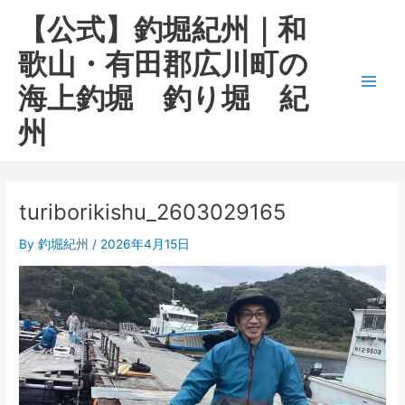
内
Main
【公式】釣堀紀州｜和
容
Men
を
歌山・有田郡広川町の
ス
海上釣堀 釣り堀 紀
キ
ッ
州
プ
turiborikishu_2603029165
By
釣堀紀州
/
2026年4月15日