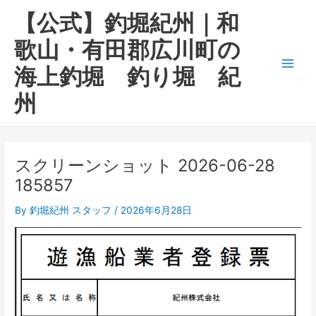
内
Main
【公式】釣堀紀州｜和
容
Men
を
歌山・有田郡広川町の
ス
海上釣堀 釣り堀 紀
キ
ッ
州
プ
スクリーンショット 2026-06-28
185857
By
釣堀紀州 スタッフ
/
2026年6月28日