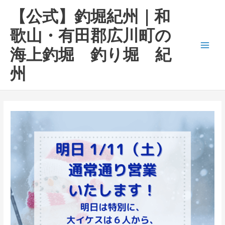
内
Main
【公式】釣堀紀州｜和
容
Men
を
歌山・有田郡広川町の
ス
海上釣堀 釣り堀 紀
キ
ッ
州
プ