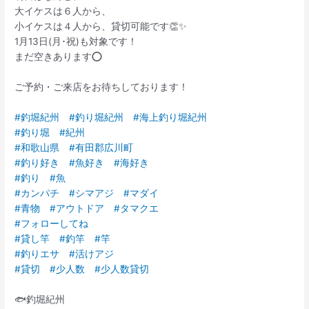
大イケスは６人から、
小イケスは４人から、貸切可能です👏✨
1月13日(月･祝)も対象です！
まだ空きあります⭕
ご予約・ご来店をお待ちしております！
#釣堀紀州
#釣り堀紀州
#海上釣り堀紀州
#釣り堀
#紀州
#和歌山県
#有田郡広川町
#釣り好き
#魚好き
#海好き
#釣り
#魚
#カンパチ
#シマアジ
#マダイ
#青物
#アウトドア
#タマクエ
#フォローしてね
#貸し竿
#釣竿
#竿
#釣りエサ
#活けアジ
#貸切
#少人数
#少人数貸切
🐟釣堀紀州