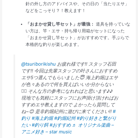
針の外し方のアドバイスや、その日の「当たりエサ」
などをこっそり？！教えます！
「おまかせ貸し竿セット」が最強：
道具を持っていな
い方は、竿・エサ・持ち帰り用箱がセットになった
「おまかせ貸し竿セット」がおすすめです。手ぶらで
本格的な釣りが楽しめます。
@tsuriborikishu
お疲れ様です‼︎ スタッフ石田
です‼︎ 今回は先輩スタッフの叶さんにおすすめ
エサ5つ選んでもらいました😇 海上釣堀はエサ
が色々あるので何を買えばいいか分からない
🤦‍♂️ そんな方の参考になれればと思います♪♪
現地でも気軽にスタッフにお声掛け頂ければお
すすめエサ教えますので よかったら質問して
ね~😊 是非釣堀紀州に遊びに来てください‼︎
#
釣り
#海上釣堀
#釣堀紀州
#釣り好きと繋がり
たい
#釣り餌
#おすすめ
♬ オリジナル楽曲 –
アニメ好き – star music