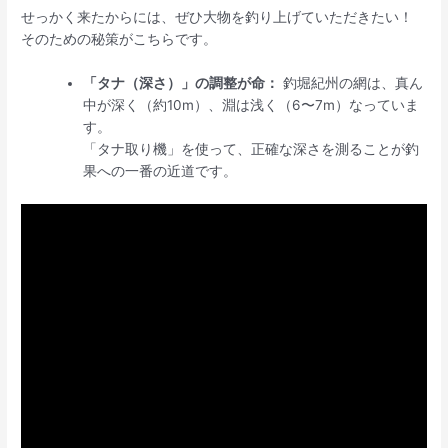
せっかく来たからには、ぜひ大物を釣り上げていただきたい！
そのための秘策がこちらです。
「タナ（深さ）」の調整が命：
釣堀紀州の網は、真ん
中が深く（約10m）、淵は浅く（6〜7m）なっていま
す。
「タナ取り機」を使って、正確な深さを測ることが釣
果への一番の近道です。