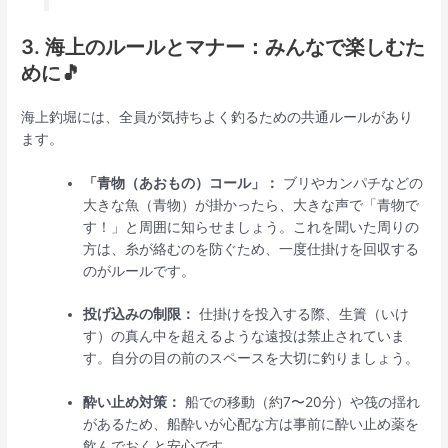
3. 海上のルールとマナー：みんなで楽しむた
めに🎵
海上釣堀には、全員が気持ちよく釣るための共通ルールがあり
ます。
「青物（あおもの）コール」：
ブリやカンパチなどの
大きな魚（青物）が掛かったら、大きな声で「青物で
す！」と周囲に知らせましょう。これを聞いた周りの
方は、糸が絡むのを防ぐため、一度仕掛けを回収する
のがルールです。
投げ込みの制限：
仕掛けを投入する際、生簀（いけ
す）の真ん中を超えるような遠投は禁止されていま
す。自分の目の前のスペースを大切に釣りましょう。
酔い止め対策：
船での移動（約7〜20分）や筏の揺れ
があるため、船酔いが心配な方は事前に酔い止め薬を
飲んでおくと安心です。