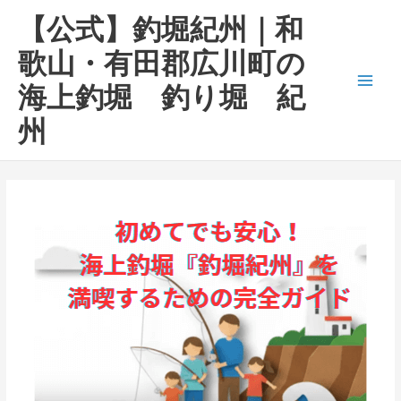
内
Main
【公式】釣堀紀州｜和
容
Men
を
歌山・有田郡広川町の
ス
海上釣堀 釣り堀 紀
キ
ッ
州
プ