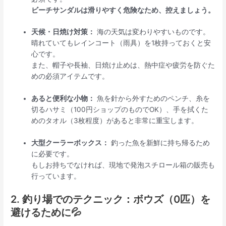
ビーチサンダルは滑りやすく危険なため、控えましょう。
天候・日焼け対策：
海の天気は変わりやすいものです。
晴れていてもレインコート（雨具）を1枚持っておくと安
心です。
また、帽子や長袖、日焼け止めは、熱中症や疲労を防ぐた
めの必須アイテムです。
あると便利な小物：
魚を針から外すためのペンチ、糸を
切るハサミ（100円ショップのものでOK）、手を拭くた
めのタオル（3枚程度）があると非常に重宝します。
大型クーラーボックス：
釣った魚を新鮮に持ち帰るため
に必要です。
もしお持ちでなければ、現地で発泡スチロール箱の販売も
行っています。
2. 釣り場でのテクニック：ボウズ（0匹）を
避けるために💦