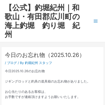
内
Main
【公式】釣堀紀州｜和
容
Men
を
歌山・有田郡広川町の
ス
海上釣堀 釣り堀 紀
キ
ッ
州
プ
今日のお忘れ物（2025.10.26）
/
ブログ
/ By
釣堀紀州 スタッフ
今日2025.10.26のお忘れ物
ジギングロッドと釣具の道具箱のお忘れ物がありました。
お心当たりのあるお客様は、
お手数ですが連絡頂けますようお願いいたします。