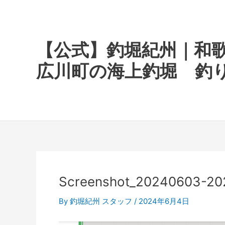
内
容
を
ス
【公式】釣堀紀州｜和
キ
広川町の海上釣堀 釣
ッ
プ
Screenshot_20240603-20
By
釣堀紀州 スタッフ
/
2024年6月4日