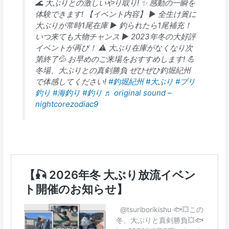
🌊 大ぶりとの激しいやり取り! ✨ 感動の一瞬を
体験できます! 【イベント内容】 ▶︎ 全生け簀に
大ぶりが常時1尾在庫 ▶︎ 釣られたら1尾補充！
いつ来ても大物チャンス ▶︎ 2023年冬の大好評
イベントが再び！ ⚠️ 大ぶり在庫がなくなり次
第終了💦 お早めのご来場をおすすめします! 💪
冬場、大ぶりとの真剣勝負 ぜひぜひ釣堀紀州
で体感してください!
#釣堀紀州
#大ぶり
#ブリ
釣り
#海釣り
#釣り
♬ original sound –
nightcorezodiac9