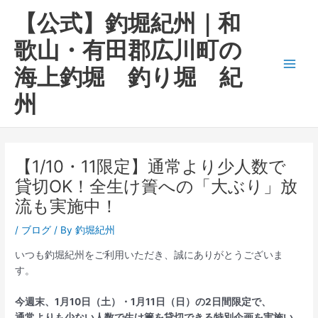
内
Main
【公式】釣堀紀州｜和
容
Men
を
歌山・有田郡広川町の
ス
海上釣堀 釣り堀 紀
キ
ッ
州
プ
【1/10・11限定】通常より少人数で
貸切OK！全生け簀への「大ぶり」放
流も実施中！
/
ブログ
/ By
釣堀紀州
いつも釣堀紀州をご利用いただき、誠にありがとうございま
す。
今週末、1月10日（土）・1月11日（日）の2日間限定で、
通常よりも少ない人数で生け簀を貸切できる特別企画を実施い