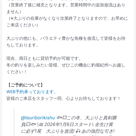
（営業終了後に補充となります。営業時間中の追加放流はあり
ません）
（※大ぶりの在庫がなくなり次第終了となりますので、お早めに
ご来店ください）
大ぶりの他にも、バラエティ豊かな魚種を放流して皆様をお待
ちしております。
現在、両日ともに貸切予約が可能です。
冬の釣りを楽しみたい皆様、ぜひこの機会に釣堀紀州へお越し
ください！
【ご予約について】
WEB予約承っております。
皆様のご来店をスタッフ一同、心よりお待ちしております！
@tsuriborikishu
🐟💥この冬、大ぶりと真剣勝
負💥🐟 \📅 2026年1月8日スタート\ 全生け簀
に必ず1尾 大ぶりを放流! 🎣 あの強烈な引き!