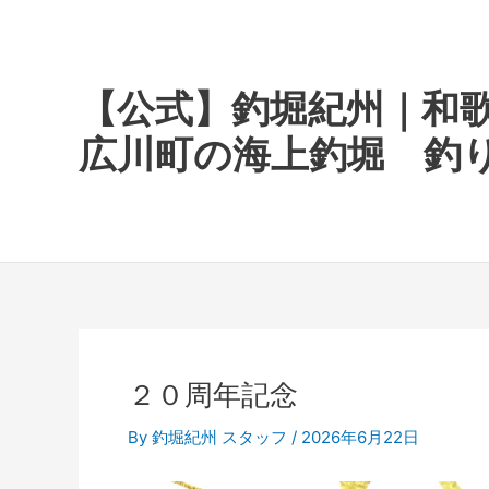
内
容
を
ス
【公式】釣堀紀州｜和
キ
広川町の海上釣堀 釣
ッ
プ
２０周年記念
By
釣堀紀州 スタッフ
/
2026年6月22日