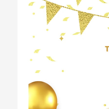
動
画
プ
レ
ー
ヤ
ー