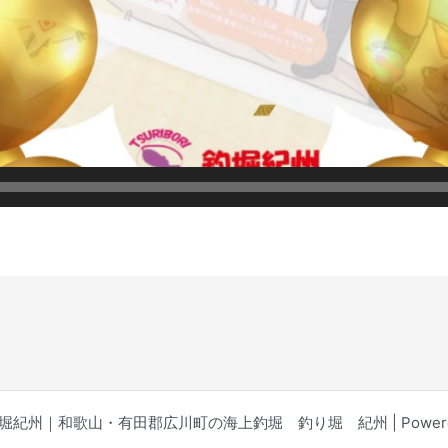
公式】釣堀紀州｜和歌山・有田郡広川町の海上釣堀 釣り堀 紀州 | Powere