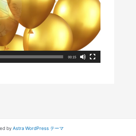
00:15
d by
Astra WordPress テーマ