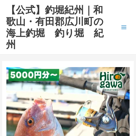
内
Main
【公式】釣堀紀州｜和
容
Men
を
歌山・有田郡広川町の
ス
海上釣堀 釣り堀 紀
キ
ッ
州
プ