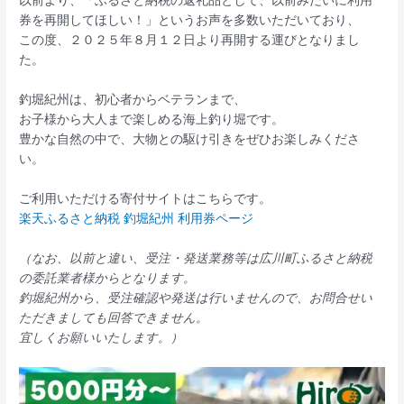
以前より、「ふるさと納税の返礼品として、以前みたいに利用
券を再開してほしい！」というお声を多数いただいており、
この度、２０２５年８月１２日より再開する運びとなりまし
た。
釣堀紀州は、初心者からベテランまで、
お子様から大人まで楽しめる海上釣り堀です。
豊かな自然の中で、大物との駆け引きをぜひお楽しみくださ
い。
ご利用いただける寄付サイトはこちらです。
楽天ふるさと納税 釣堀紀州 利用券ページ
（なお、以前と違い、受注・発送業務等は広川町ふるさと納税
の委託業者様からとなります。
釣堀紀州から、受注確認や発送は行いませんので、お問合せい
ただきましても回答できません。
宜しくお願いいたします。）