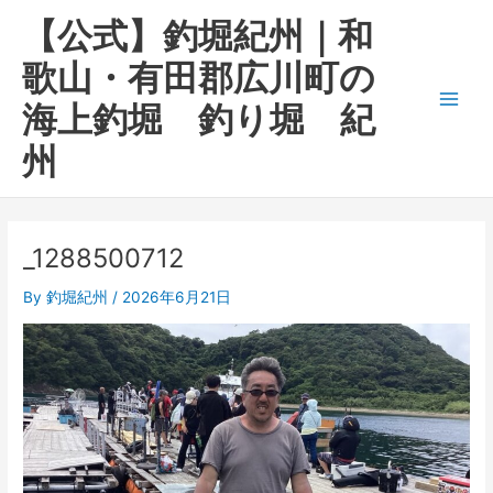
内
Main
【公式】釣堀紀州｜和
容
Men
を
歌山・有田郡広川町の
ス
海上釣堀 釣り堀 紀
キ
ッ
州
プ
_1288500712
By
釣堀紀州
/
2026年6月21日