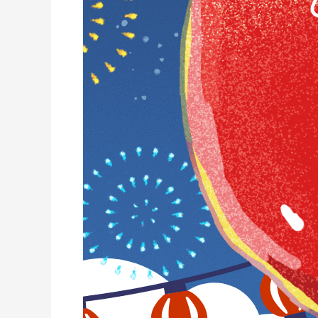
知
ら
せ
🌻