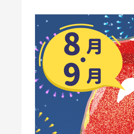
8・
9
月
平
日
限
定・
小
生
簀
の
貸
切
人
数
の
お