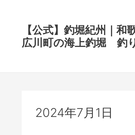
内
容
を
ス
【公式】釣堀紀州｜和
キ
広川町の海上釣堀 釣
ッ
プ
2024年7月1日